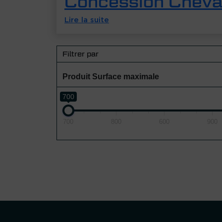
Concession Chev
Lire la suite
Filtrer par
Produit Surface maximale
700
700
800
600
900