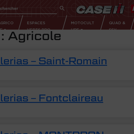
Search Button
rch
AGRICO
ESPACES
MOTOCULT
QUAD &
LE
VERTS PRO
URE
SSV
 :
Agricole
erias – Saint-Romain
erias – Fontclaireau