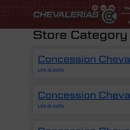
Sea
for:
Store Category
Concession Cheval
Lire la suite
Concession Cheval
Lire la suite