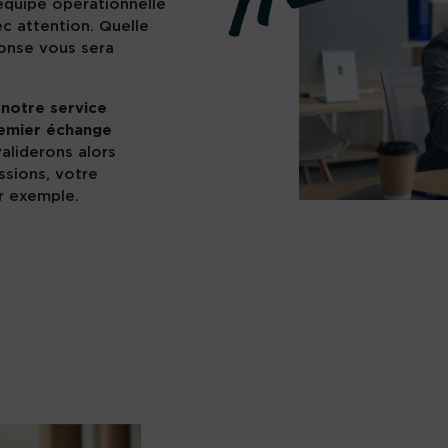
’équipe opérationnelle
ec attention. Quelle
ponse vous sera
,
notre service
remier échange
validerons alors
ssions, votre
ar exemple.