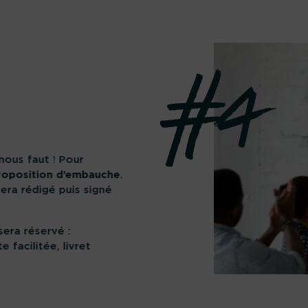
 nous faut ! Pour
roposition d’embauche
.
sera rédigé puis signé
sera réservé :
 facilitée, livret