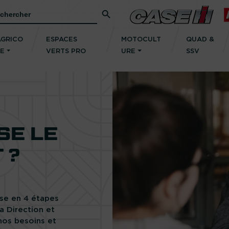
Search Button
rch
AGRICO
ESPACES
MOTOCULT
QUAD &
LE
VERTS PRO
URE
SSV
SE LE
 ?
sse en 4 étapes
la Direction et
 nos besoins et