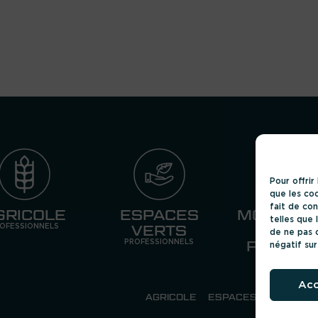
Pour offrir
que les co
fait de co
GRICOLE
ESPACES
MOTOCUL
telles que 
VERTS
E DE
OFESSIONNELS
de ne pas 
PLAISA
PROFESSIONNELS
négatif sur
PARTICULIER
Acc
AGRICOLE
ESPACES VERTS PRO