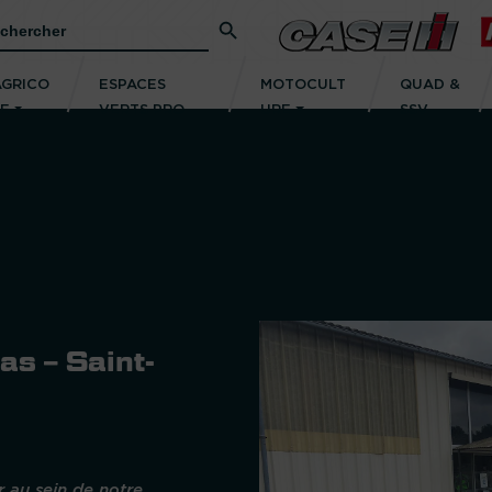
Search Button
rch
AGRICO
ESPACES
MOTOCULT
QUAD &
LE
VERTS PRO
URE
SSV
s – Saint-
 au sein de notre