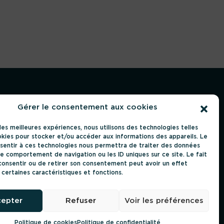
Gérer le consentement aux cookies
 les meilleures expériences, nous utilisons des technologies telles
Suivez-nous
okies pour stocker et/ou accéder aux informations des appareils. Le
nsentir à ces technologies nous permettra de traiter des données
TUR
le comportement de navigation ou les ID uniques sur ce site. Le fait
consentir ou de retirer son consentement peut avoir un effet
NCE
 certaines caractéristiques et fonctions.
S
epter
Refuser
Voir les préférences
CARRIÈRES
QUI SOMMES-NOUS
CONTACT
Politique de cookies
Politique de confidentialité