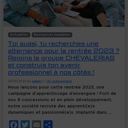
Actualités
Ressources humaines
Toi aussi, tu recherches une
alternance pour la rentrée 2023 ?
Rejoins le groupe CHEVALERIAS
et construis ton avenir
professionnel à nos côtés !
s
05/10/2022
by
admin
|
Un commentaire
u
Nous lançons pour cette rentrée 2023, une
r
T
campagne d’apprentissage d’envergure ! Fort de
o
nos 8 concessions et en plein développement,
i
notre société recrute des apprenti(e)s
a
u
dynamiques et passionné(e)s. Implanté dans …
s
s
F
T
E
P
i
,