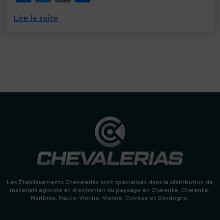
a
w
m
ar
t
u
Lire la suite
r
c
it
ai
ta
e
c
e
te
l
g
h
e
b
r
er
r
c
o
h
e
o
s
u
k
n
e
a
l
t
e
r
n
a
n
c
Les Établissements Chevalerias sont spécialisés dans la distribution de
e
p
matériels agricole et d’entretien du paysage en Charente, Charente-
o
Maritime, Haute-Vienne, Vienne, Corrèze et Dordogne.
u
r
l