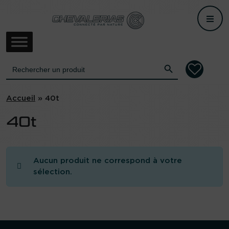
Accueil
/ Produit Poids / 40t
Me
Search Button
Search
for:
Accueil
»
40t
40t
Aucun produit ne correspond à votre
sélection.