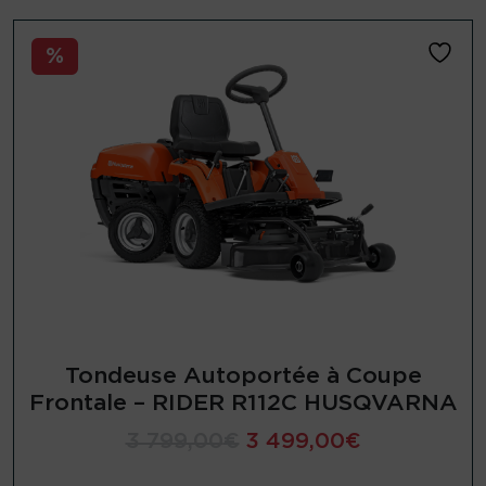
%
Tondeuse Autoportée à Coupe
Frontale – RIDER R112C HUSQVARNA
L
L
3 799,00
€
3 499,00
€
e
e
p
p