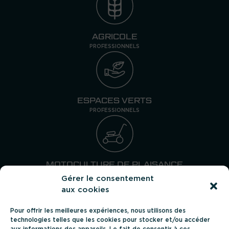
9
0
,
€
0
.
AGRICOLE
0
PROFESSIONNELS
€
.
ESPACES VERTS
PROFESSIONNELS
MOTOCULTURE DE PLAISANCE
PARTICULIERS
Gérer le consentement
aux cookies
Pour offrir les meilleures expériences, nous utilisons des
Suivez-nous
technologies telles que les cookies pour stocker et/ou accéder