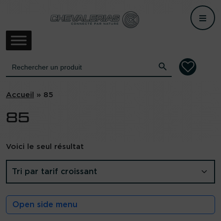
Accueil
/ Produit Largueur de coupe / 85
Me
Search Button
Search
for:
Accueil
»
85
85
Voici le seul résultat
Open side menu