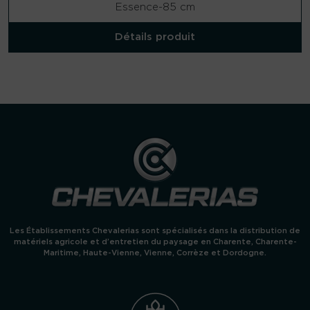
Essence
-
85 cm
r
r
i
i
Détails produit
x
x
i
a
n
c
i
t
t
u
i
e
a
l
l
e
é
s
t
t
a
i
:
t
3
Les Établissements Chevalerias sont spécialisés dans la distribution de
4
matériels agricole et d’entretien du paysage en Charente, Charente-
Maritime, Haute-Vienne, Vienne, Corrèze et Dordogne.
:
9
3
9
7
,
9
0