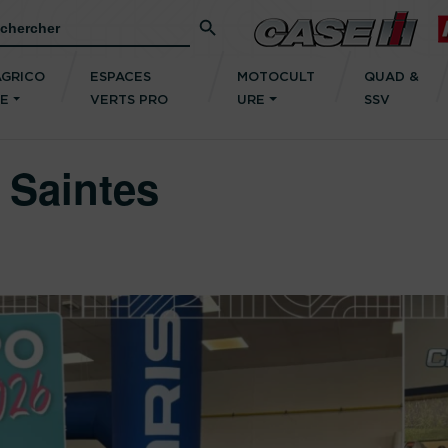
Search Button
rch
AGRICO
ESPACES
MOTOCULT
QUAD &
LE
VERTS PRO
URE
SSV
 Saintes