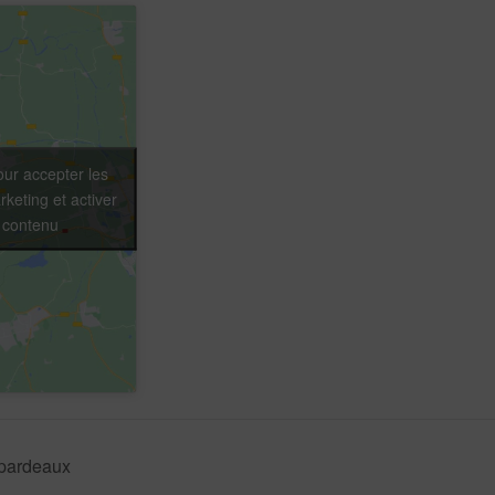
our accepter les
keting et activer
 contenu
pardeaux