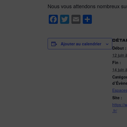
Nous vous attendons nombreux sur 
F
T
E
P
a
wi
m
ar
c
tt
ail
ta
DÉTA
e
er
g
Ajouter au calendrier
Début :
b
er
12 juin
o
Fin :
14 juin
o
Catégor
k
d’Évèn
Espaces
Site :
https://
.fr/