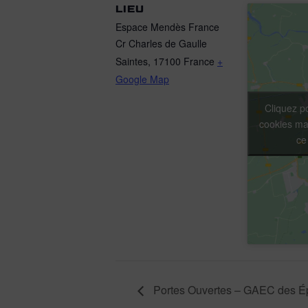
LIEU
Espace Mendès France
Cr Charles de Gaulle
Saintes
,
17100
France
+
Google Map
Cliquez p
cookies mar
ce
Portes Ouvertes – GAEC des É