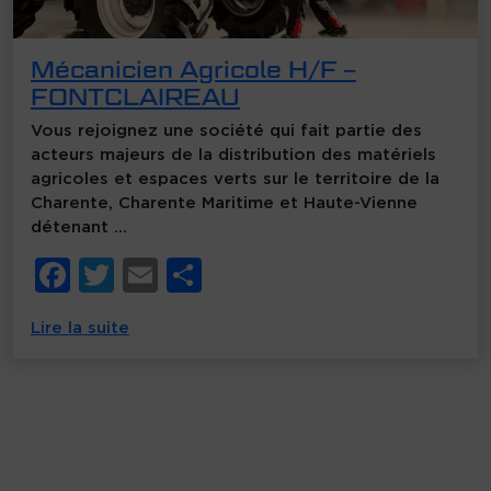
Mécanicien Agricole H/F –
FONTCLAIREAU
Vous rejoignez une société qui fait partie des
acteurs majeurs de la distribution des matériels
agricoles et espaces verts sur le territoire de la
Charente, Charente Maritime et Haute-Vienne
détenant …
F
T
E
P
a
w
m
ar
Lire la suite
c
it
ai
ta
e
te
l
g
b
r
er
o
o