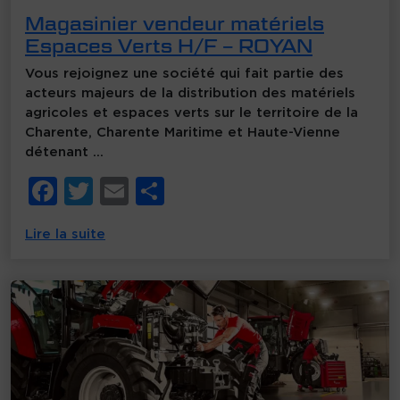
Magasinier vendeur matériels
Espaces Verts H/F – ROYAN
Vous rejoignez une société qui fait partie des
acteurs majeurs de la distribution des matériels
agricoles et espaces verts sur le territoire de la
Charente, Charente Maritime et Haute-Vienne
détenant …
F
T
E
P
a
w
m
ar
Lire la suite
c
it
ai
ta
e
te
l
g
b
r
er
o
o
k